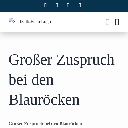
Zum
Facebook
X
Instagram
Pinterest
Inhalt
springen
Großer Zuspruch
bei den
Blauröcken
Großer Zuspruch bei den Blauröcken