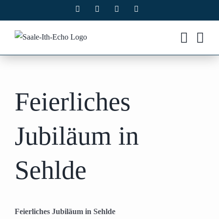
Zum
Facebook
X
Instagram
Pinterest
Inhalt
springen
Feierliches
Jubiläum in
Sehlde
Feierliches Jubiläum in Sehlde