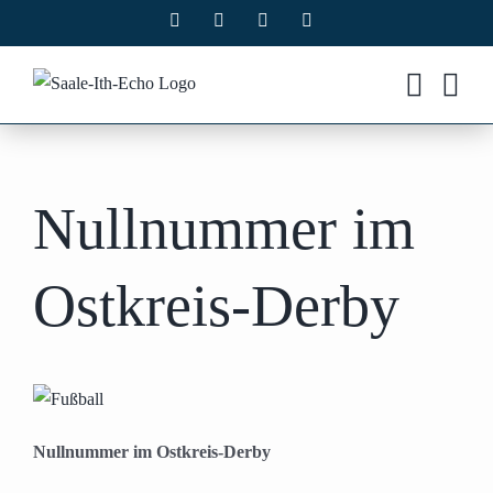
Zum
Facebook
X
Instagram
Pinterest
Inhalt
springen
Nullnummer im
Ostkreis-Derby
Nullnummer im Ostkreis-Derby