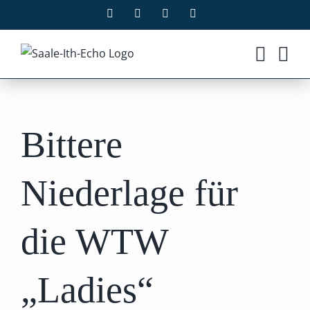
Zum
Facebook
X
Instagram
Pinterest
Inhalt
springen
Bittere
Niederlage für
die WTW
„Ladies“