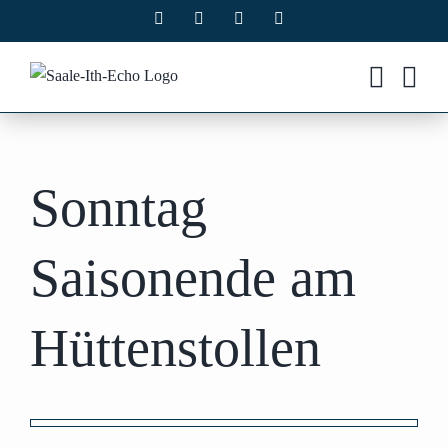
Zum
Facebook
X
Instagram
Pinterest
Inhalt
springen
Sonntag
Saisonende am
Hüttenstollen
Zeige