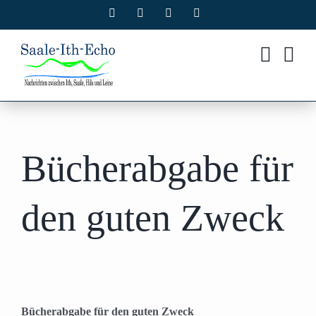
Zum
Facebook
X
Instagram
Pinterest
Inhalt
springen
Bücherabgabe für
den guten Zweck
Bücherabgabe für den guten Zweck