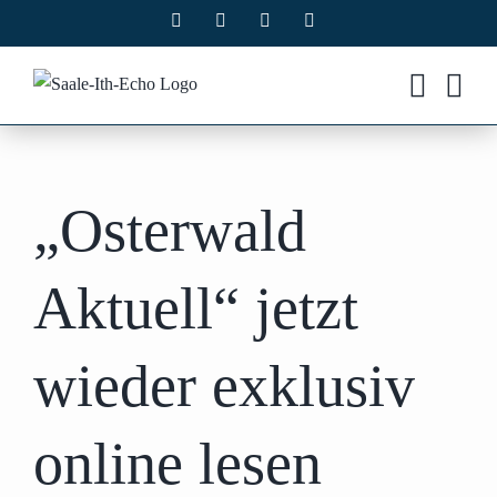
Zum
Facebook
X
Instagram
Pinterest
Inhalt
springen
„Osterwald
Aktuell“ jetzt
wieder exklusiv
online lesen