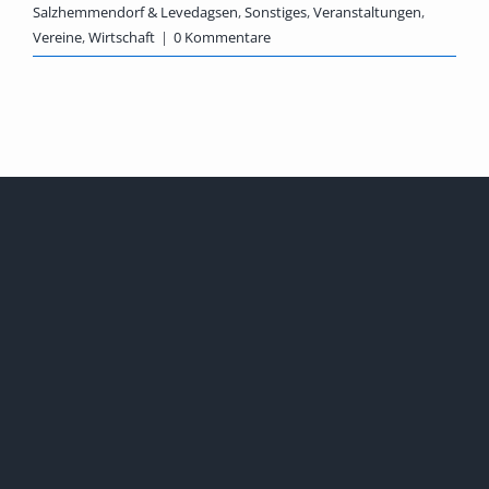
Salzhemmendorf & Levedagsen
,
Sonstiges
,
Veranstaltungen
,
Vereine
,
Wirtschaft
|
0 Kommentare