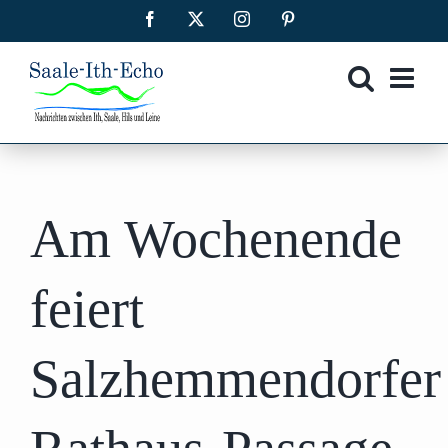
Zum
Facebook
X
Instagram
Pinterest
Inhalt
springen
Am Wochenende
feiert
Salzhemmendorfer