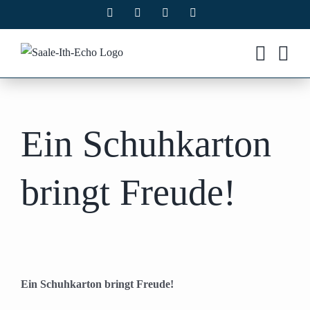
Zum
Facebook
X
Instagram
Pinterest
Inhalt
springen
Ein Schuhkarton
bringt Freude!
Ein Schuhkarton bringt Freude!