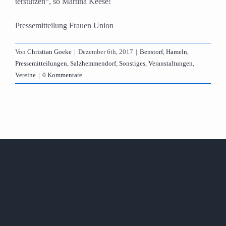
terstützen“, so Martina Keese!
Pressemitteilung Frauen Union
Von
Christian Goeke
|
Dezember 6th, 2017
|
Benstorf
,
Hameln
,
Pressemitteilungen
,
Salzhemmendorf
,
Sonstiges
,
Veranstaltungen
,
Vereine
|
0 Kommentare