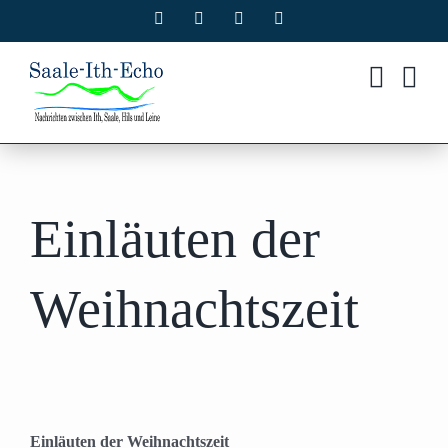
Zum
Facebook
X
Instagram
Pinterest
Inhalt
springen
Einläuten der
Weihnachtszeit
Einläuten der Weihnachtszeit