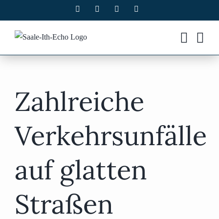
Zum
Facebook
X
Instagram
Pinterest
Inhalt
springen
Zahlreiche
Verkehrsunfälle
auf glatten
Straßen