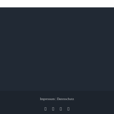
Impressum
|
Datenschutz
Facebook
X
Instagram
Pinterest