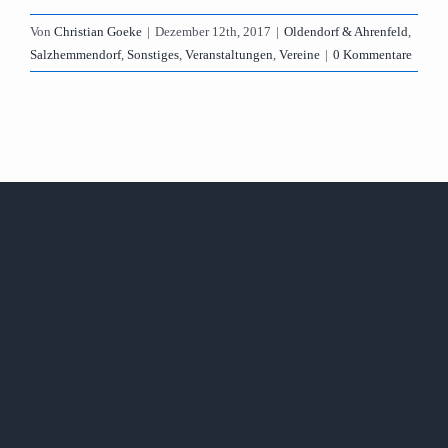
Von
Christian Goeke
|
Dezember 12th, 2017
|
Oldendorf & Ahrenfeld
,
Salzhemmendorf
,
Sonstiges
,
Veranstaltungen
,
Vereine
|
0 Kommentare