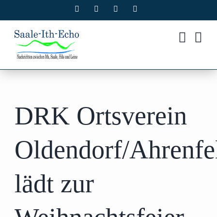
Zum
Facebook
X
Instagram
Pinterest
Inhalt
springen
DRK Ortsverein
Oldendorf/Ahrenfe
lädt zur