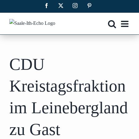
Zum
Facebook
X
Instagram
Pinterest
Inhalt
springen
CDU
Kreistagsfraktion
im Leinebergland
zu Gast