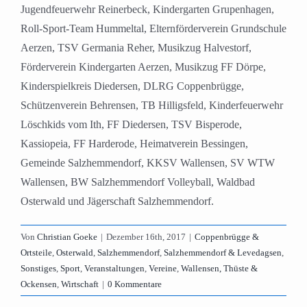
Jugendfeuerwehr Reinerbeck, Kindergarten Grupenhagen,
Roll-Sport-Team Hummeltal, Elternförderverein Grundschule
Aerzen, TSV Germania Reher, Musikzug Halvestorf,
Förderverein Kindergarten Aerzen, Musikzug FF Dörpe,
Kinderspielkreis Diedersen, DLRG Coppenbrügge,
Schützenverein Behrensen, TB Hilligsfeld, Kinderfeuerwehr
Löschkids vom Ith, FF Diedersen, TSV Bisperode,
Kassiopeia, FF Harderode, Heimatverein Bessingen,
Gemeinde Salzhemmendorf, KKSV Wallensen, SV WTW
Wallensen, BW Salzhemmendorf Volleyball, Waldbad
Osterwald und Jägerschaft Salzhemmendorf.
Von
Christian Goeke
|
Dezember 16th, 2017
|
Coppenbrügge &
Ortsteile
,
Osterwald
,
Salzhemmendorf
,
Salzhemmendorf & Levedagsen
,
Sonstiges
,
Sport
,
Veranstaltungen
,
Vereine
,
Wallensen, Thüste &
Ockensen
,
Wirtschaft
|
0 Kommentare