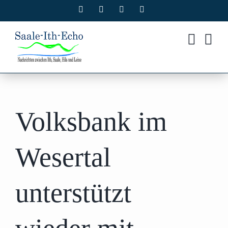
Zum
Facebook
X
Instagram
Pinterest
Inhalt
springen
Volksbank im
Wesertal
unterstützt