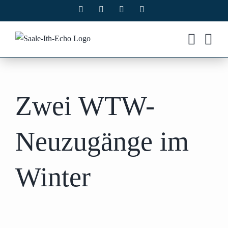
Zum
Facebook
X
Instagram
Pinterest
Inhalt
springen
Zwei WTW-
Neuzugänge im
Winter