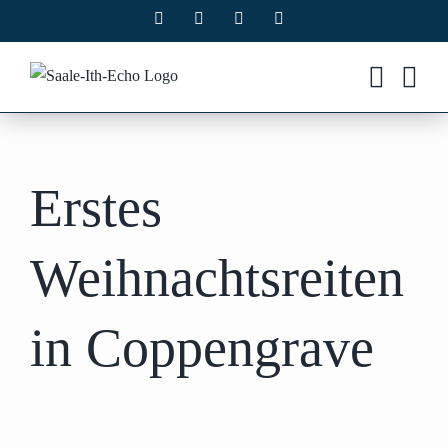
Zum
Facebook
X
Instagram
Pinterest
Inhalt
springen
Erstes
Weihnachtsreiten
in Coppengrave