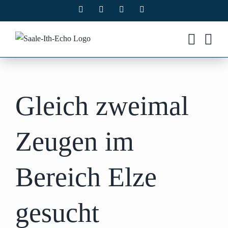
Zum
Facebook
X
Instagram
Pinterest
Inhalt
springen
Gleich zweimal
Zeugen im
Bereich Elze
gesucht