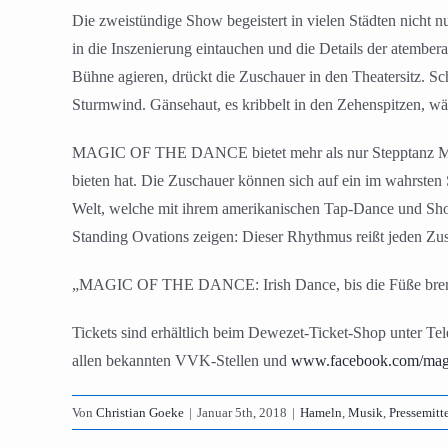
Die zweistündige Show begeistert in vielen Städten nicht 
in die Inszenierung eintauchen und die Details der atember
Bühne agieren, drückt die Zuschauer in den Theatersitz. Sc
Sturmwind. Gänsehaut, es kribbelt in den Zehenspitzen, 
MAGIC OF THE DANCE bietet mehr als nur Stepptanz Made i
bieten hat. Die Zuschauer können sich auf ein im wahrsten
Welt, welche mit ihrem amerikanischen Tap-Dance und Sho
Standing Ovations zeigen: Dieser Rhythmus reißt jeden Zus
„MAGIC OF THE DANCE: Irish Dance, bis die Füße bre
Tickets sind erhältlich beim Dewezet-Ticket-Shop unter Te
allen bekannten VVK-Stellen und
www.facebook.com/magi
Von
Christian Goeke
|
Januar 5th, 2018
|
Hameln
,
Musik
,
Pressemitt