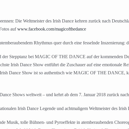
brennen: Die Weltmeister des Irish Dance kehren zurück nach Deutschl
Fotos auf
www.facebook.com/magicofthedance
in atemberaubendem Rhythmus quer durch eine fesselnde Inszenierung: 
ird der Stepptanz bei MAGIC OF THE DANCE auf der kommenden Deuts
reichste Irish Dance Show entführt die Zuschauer auf eine emotionale Rei
re Irish Dance Show ist so authentisch wie MAGIC OF THE DANCE, kei
nce Shows weltweit – und kehrt ab dem 7. Januar 2018 zurück nach
rnationalen Irish Dance Legende und achtmaligem Weltmeister des Irish
ende Musik, tolle Bühnen- und Pyroeffekte in atemberaubenden Choreog