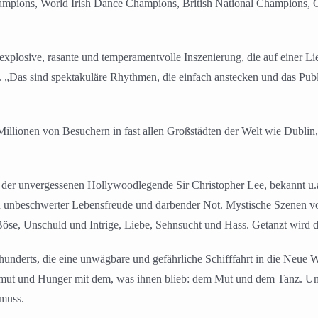
 Champions, World Irish Dance Champions, British National Champions
xplosive, rasante und temperamentvolle Inszenierung, die auf einer Lie
er. „Das sind spektakuläre Rhythmen, die einfach anstecken und das Pub
Millionen von Besuchern in fast allen Großstädten der Welt wie Dublin
 der unvergessenen Hollywoodlegende Sir Christopher Lee, bekannt u.a
 unbeschwerter Lebensfreude und darbender Not. Mystische Szenen vol
Böse, Unschuld und Intrige, Liebe, Sehnsucht und Hass. Getanzt wird 
underts, die eine unwägbare und gefährliche Schifffahrt in die Neue W
Armut und Hunger mit dem, was ihnen blieb: dem Mut und dem Tanz. Unt
muss.