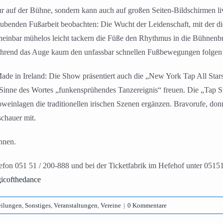
nur auf der Bühne, sondern kann auch auf großen Seiten-Bildschirmen li
aubenden Fußarbeit beobachten: Die Wucht der Leidenschaft, mit der die
heinbar mühelos leicht tackern die Füße den Rhythmus in die Bühnenbre
während das Auge kaum den unfassbar schnellen Fußbewegungen folgen
n Ireland: Die Show präsentiert auch die „New York Tap All Stars“ 
 Sinne des Wortes „funkensprühendes Tanzereignis“ freuen. Die „Tap S
weinlagen die traditionellen irischen Szenen ergänzen. Bravorufe, d
chauer mit.
nnen.
lefon 051 51 / 200-888 und bei der Ticketfabrik im Hefehof unter 0515
cofthedance
eilungen
,
Sonstiges
,
Veranstaltungen
,
Vereine
|
0 Kommentare