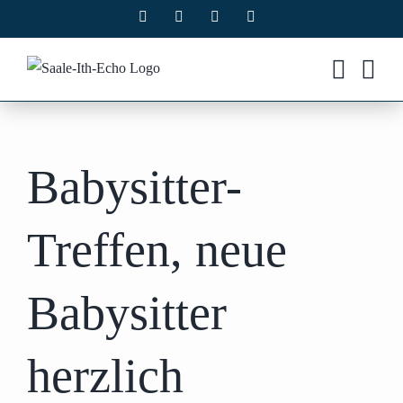
Zum
Facebook
X
Instagram
Pinterest
Inhalt
springen
Babysitter-
Treffen, neue
Babysitter
herzlich