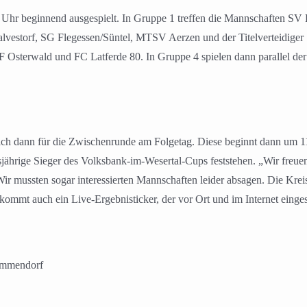
3 Uhr beginnend ausgespielt. In Gruppe 1 treffen die Mannschaften
lvestorf, SG Flegessen/Süntel, MTSV Aerzen und der Titelverteidiger 
Osterwald und FC Latferde 80. In Gruppe 4 spielen dann parallel 
 sich dann für die Zwischenrunde am Folgetag. Diese beginnt dann um
ährige Sieger des Volksbank-im-Wesertal-Cups feststehen. „Wir freuen 
t. Wir mussten sogar interessierten Mannschaften leider absagen. Die Kre
ommt auch ein Live-Ergebnisticker, der vor Ort und im Internet eing
hemmendorf