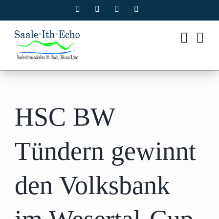
Zum
Facebook
X
Instagram
Pinterest
Inhalt
springen
HSC BW
Tündern gewinnt
den Volksbank