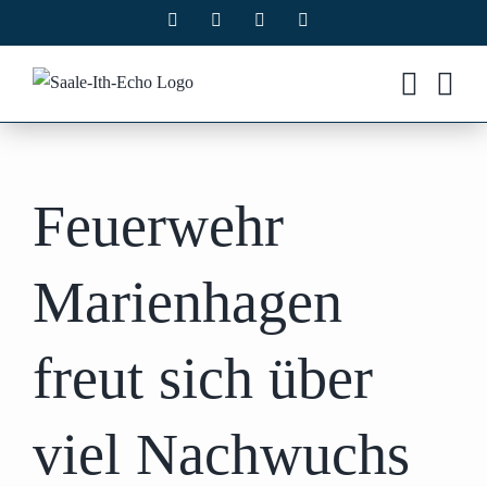
Zum
Facebook
X
Instagram
Pinterest
Inhalt
springen
Feuerwehr
Marienhagen
freut sich über
viel Nachwuchs