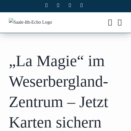
Zum
Facebook
X
Instagram
Pinterest
Inhalt
springen
„La Magie“ im
Weserbergland-
Zentrum – Jetzt
Karten sichern