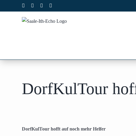
Zum
Facebook
X
Instagram
Pinterest
Inhalt
springen
DorfKulTour hoff
DorfKulTour hofft auf noch mehr Helfer