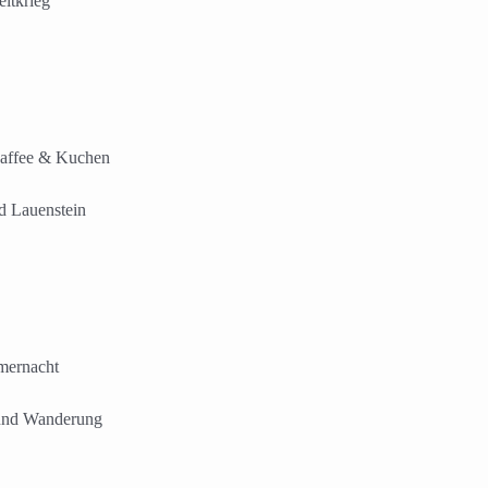
tkrieg“
ffee & Kuchen
auenstein
ernacht
und Wanderung