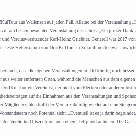
fKulTour aus Wallensen auf jeden Fall. Alleine bei der Veranstaltung
zur am besten besuchten Veranstaltung des Jahres. „Ein großer Dank ge
r und Vereinsvorsitzender Karl-Heinz Grießner. Generell war 2017 von 
 der feste Helferstamm von DorfKulTour in Zukunft noch etwas anwächst
er auch, dass die eigenen Veranstaltungen im Ort künftig noch besse
s weiter entfernten Orten, während die Menschen aus dem eigenen O
orfKulTour ein Verein ist, der nicht vom Flecken oder anderen Institut
iedsbeiträgen auf die Einnahmen aus den Veranstaltungen und Sponsore
er Mitgliederzahlen hofft der Verein zukünftig wieder auf eine Steiger
standsteam noch Potential sieht. „Eventuell ist es ja darin begründet, 
 der Verein im Ortszentrum auch einen Treffpunkt anbieten. Die Gaststä