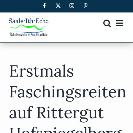
Zum
Facebook
X
Instagram
Pinterest
Inhalt
springen
Erstmals
Faschingsreiten
auf Rittergut