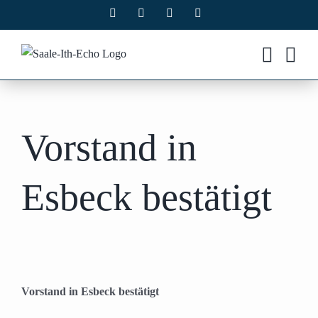
Zum
Facebook
X
Instagram
Pinterest
Inhalt
springen
Vorstand in
Esbeck bestätigt
Vorstand in Esbeck bestätigt