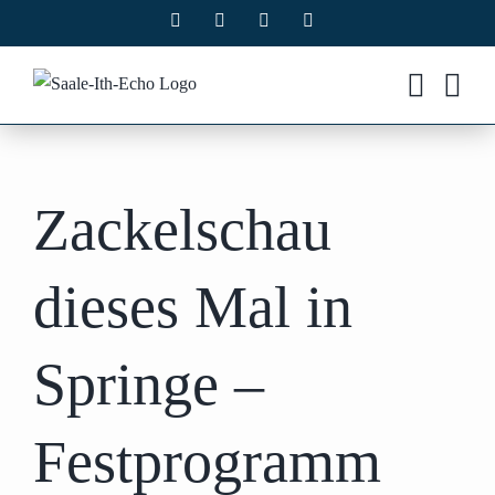
Zum
Facebook
X
Instagram
Pinterest
Inhalt
springen
Zackelschau
dieses Mal in
Springe –
Festprogramm