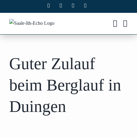
Zum
Facebook
X
Instagram
Pinterest
Inhalt
springen
Guter Zulauf
beim Berglauf in
Duingen