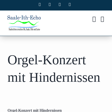
Zum
Facebook
X
Instagram
Pinterest
Inhalt
springen
Orgel-Konzert
mit Hindernissen
Orgel-Konzert mit Hindernissen