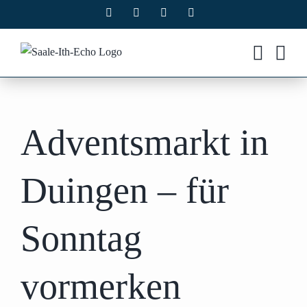
Zum
Facebook
X
Instagram
Pinterest
Inhalt
springen
Adventsmarkt in
Duingen – für
Sonntag
vormerken