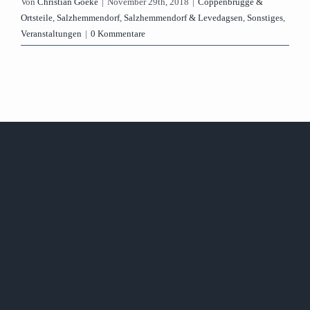
Von
Christian Goeke
|
November 29th, 2018
|
Coppenbrügge &
Ortsteile
,
Salzhemmendorf
,
Salzhemmendorf & Levedagsen
,
Sonstiges
,
Veranstaltungen
|
0 Kommentare