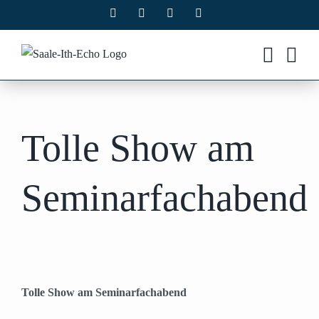
Zum
Facebook
X
Instagram
Pinterest
Inhalt
springen
Tolle Show am
Seminarfachabend
Tolle Show am Seminarfachabend