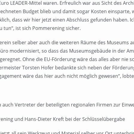
 Euro LEADER-Mittel waren. Erfreulich war aus Sicht des Ar
echneten Budget blieb und damit sogar Kosten einsparte, w
cklich, dass wir hier jetzt einen Abschluss gefunden haben. Ic
u tun“, ist sich Pommerening sicher.
erein selber aber auch die weiteren Räume des Museums a
ro modernisiert, so dass das Museumsgebäude in der Amtsz
geregnet. Ohne die EU-Förderung wäre das alles aber nie so 
ermeister Torsten Hofer bedankte sich neben der Förderung
agement wäre das hier auch nicht möglich gewesen“, lobte 
 auch Vertreter der beteiligten regionalen Firmen zur Ein
ing und Hans-Dieter Kreft bei der Schlüsselübergabe
etzt all sein Werkzeug und Material selber vor Ort unterbr