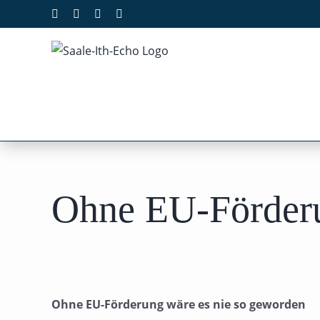
Zum
Facebook
X
Instagram
Pinterest
Inhalt
springen
Ohne EU-Förderu
Ohne EU-Förderung wäre es nie so geworden