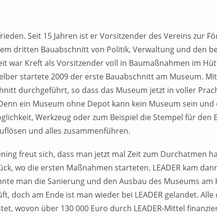
ufrieden. Seit 15 Jahren ist er Vorsitzender des Vereins z
 dritten Bauabschnitt von Politik, Verwaltung und den bet
eit war Kreft als Vorsitzender voll in Baumaßnahmen im H
ber startete 2009 der erste Bauabschnitt am Museum. Mitt
hnitt durchgeführt, so dass das Museum jetzt in voller Prac
„Denn ein Museum ohne Depot kann kein Museum sein und 
Möglichkeit, Werkzeug oder zum Beispiel die Stempel für den
 auflösen und alles zusammenführen.
 freut sich, dass man jetzt mal Zeit zum Durchatmen hat.
ück, wo die ersten Maßnahmen starteten. LEADER kam dann 
 konnte man die Sanierung und den Ausbau des Museums a
t, doch am Ende ist man wieder bei LEADER gelandet. Alle
et, wovon über 130 000 Euro durch LEADER-Mittel finanzier