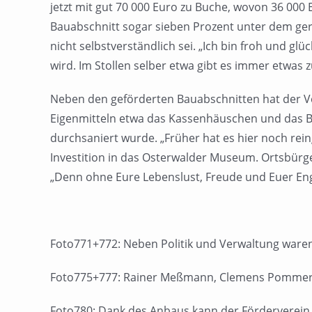
jetzt mit gut 70 000 Euro zu Buche, wovon 36 000
Bauabschnitt sogar sieben Prozent unter dem ger
nicht selbstverständlich sei. „Ich bin froh und glü
wird. Im Stollen selber etwa gibt es immer etwas z
Neben den geförderten Bauabschnitten hat der V
Eigenmitteln etwa das Kassenhäuschen und das Bü
durchsaniert wurde. „Früher hat es hier noch rein
Investition in das Osterwalder Museum. Ortsbürg
„Denn ohne Eure Lebenslust, Freude und Euer Eng
Foto771+772: Neben Politik und Verwaltung waren
Foto775+777: Rainer Meßmann, Clemens Pommeren
Foto780: Dank des Anbaus kann der Förderverein j