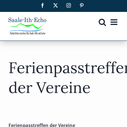
Zum
Facebook
X
Instagram
Pinterest
Inhalt
springen
Ferienpasstreffe
der Vereine
Ferienpasstreffen der Vereine