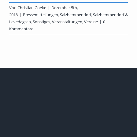
Von
Christian Goeke
|
Dezember 5th,
2018
|
Pressemitteilungen
,
Salzhemmendorf
,
Salzhemmendorf &
Levedagsen
,
Sonstiges
,
Veranstaltungen
,
Vereine
|
0
Kommentare