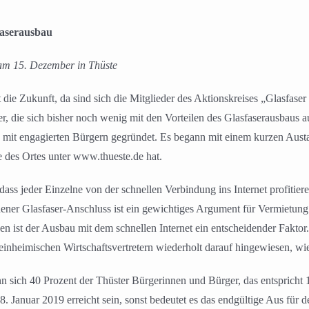
faserausbau
g am 15. Dezember in Thüste
t die Zukunft, da sind sich die Mitglieder des Aktionskreises „Glasfaser
r, die sich bisher noch wenig mit den Vorteilen des Glasfaserausbaus a
is mit engagierten Bürgern gegründet. Es begann mit einem kurzen Aus
te des Ortes unter www.thueste.de hat.
dass jeder Einzelne von der schnellen Verbindung ins Internet profitie
ener Glasfaser-Anschluss ist ein gewichtiges Argument für Vermietu
en ist der Ausbau mit dem schnellen Internet ein entscheidender Fakto
nheimischen Wirtschaftsvertretern wiederholt darauf hingewiesen, wie w
enn sich 40 Prozent der Thüster Bürgerinnen und Bürger, das entspricht 
. Januar 2019 erreicht sein, sonst bedeutet es das endgültige Aus für d