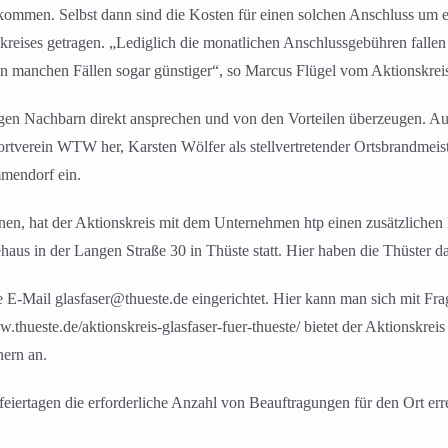
kommen. Selbst dann sind die Kosten für einen solchen Anschluss um e
reises getragen. „Lediglich die monatlichen Anschlussgebühren fallen an
n manchen Fällen sogar günstiger“, so Marcus Flügel vom Aktionskrei
igen Nachbarn direkt ansprechen und von den Vorteilen überzeugen. Auch 
portverein WTW her, Karsten Wölfer als stellvertretender Ortsbrandme
mendorf ein.
nen, hat der Aktionskreis mit dem Unternehmen htp einen zusätzlichen B
 in der Langen Straße 30 in Thüste statt. Hier haben die Thüster dan
e E-Mail glasfaser@thueste.de eingerichtet. Hier kann man sich mit F
w.thueste.de/aktionskreis-glasfaser-fuer-thueste/ bietet der Aktionskre
nern an.
feiertagen die erforderliche Anzahl von Beauftragungen für den Ort erre