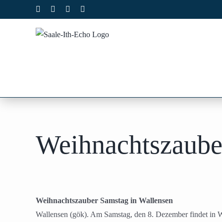
Zum
Facebook
X
Instagram
Pinterest
Inhalt
springen
Weihnachtszaube
Weihnachtszauber Samstag in Wallensen
Wallensen (gök). Am Samstag, den 8. Dezember findet in Wa