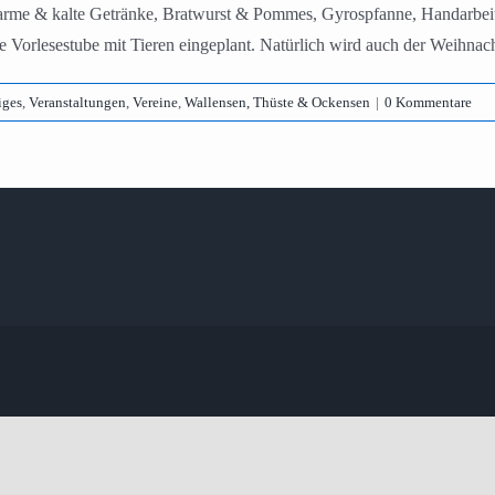
 warme & kalte Getränke, Bratwurst & Pommes, Gyrospfanne, Handarbe
ne Vorlesestube mit Tieren eingeplant. Natürlich wird auch der Weihna
iges
,
Veranstaltungen
,
Vereine
,
Wallensen, Thüste & Ockensen
|
0 Kommentare