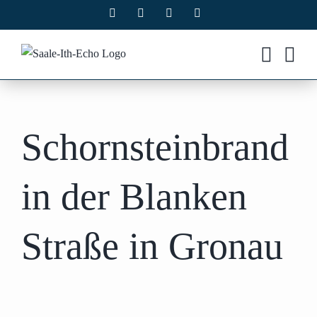
Zum
Facebook
X
Instagram
Pinterest
Inhalt
springen
Schornsteinbrand
in der Blanken
Straße in Gronau