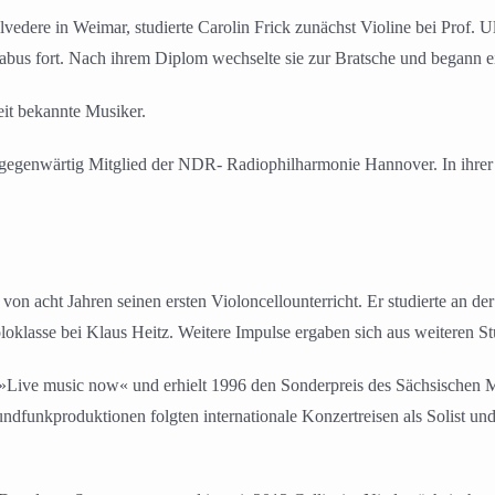
dere in Weimar, studierte Carolin Frick zunächst Violine bei Prof. U
abus fort. Nach ihrem Diplom wechselte sie zur Bratsche und begann e
eit bekannte Musiker.
egenwärtig Mitglied der NDR- Radiophilharmonie Hannover. In ihrer Fre
 von acht Jahren seinen ersten Violoncellounterricht. Er studierte an
lasse bei Klaus Heitz. Weitere Impulse ergaben sich aus weiteren Stu
»Live music now« und erhielt 1996 den Sonderpreis des Sächsischen Mu
nkproduktionen folgten internationale Konzertreisen als Solist un