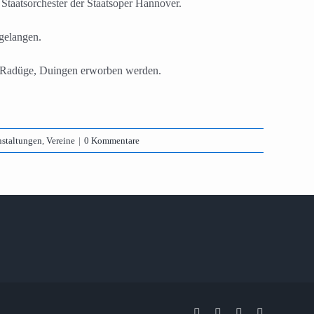
 Staatsorchester der Staatsoper Hannover.
gelangen.
g Radüge, Duingen erworben werden.
nstaltungen
,
Vereine
|
0 Kommentare
Facebook
X
Instagram
Pinterest