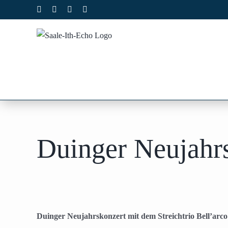
Zum
Facebook
X
Instagram
Pinterest
Inhalt
springen
Duinger Neujahrs
Duinger Neujahrskonzert mit dem Streichtrio Bell’arco