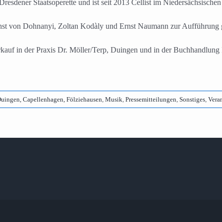
resdener Staatsoperette und ist seit 2013 Cellist im Niedersächsischen
st von Dohnanyi, Zoltan Kodàly und Ernst Naumann zur Aufführung 
kauf in der Praxis Dr. Möller/Terp, Duingen und in der Buchhandlun
uingen, Capellenhagen, Fölziehausen
,
Musik
,
Pressemitteilungen
,
Sonstiges
,
Vera