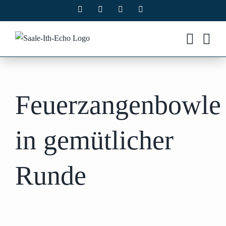
Zum
Facebook
X
Instagram
Pinterest
Inhalt
springen
Feuerzangenbowle
in gemütlicher
Runde