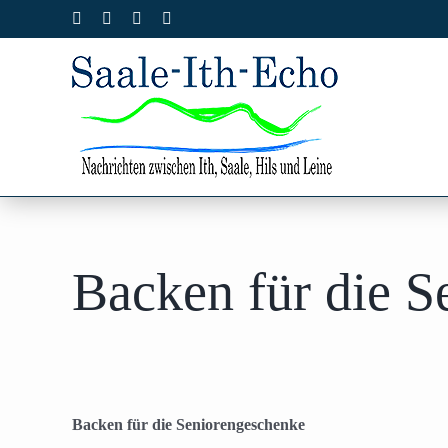
Zum
Facebook
X
Instagram
Pinterest
Inhalt
springen
Backen für die S
Backen für die Seniorengeschenke