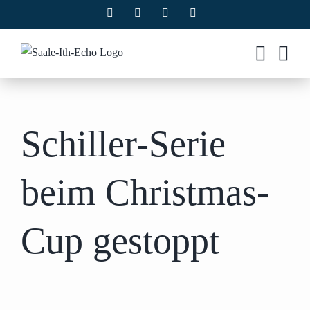
Zum
Facebook
X
Instagram
Pinterest
Inhalt
springen
Schiller-Serie
beim Christmas-
Cup gestoppt