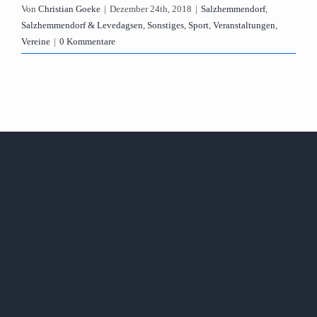
Von
Christian Goeke
|
Dezember 24th, 2018
|
Salzhemmendorf
,
Salzhemmendorf & Levedagsen
,
Sonstiges
,
Sport
,
Veranstaltungen
,
Vereine
|
0 Kommentare