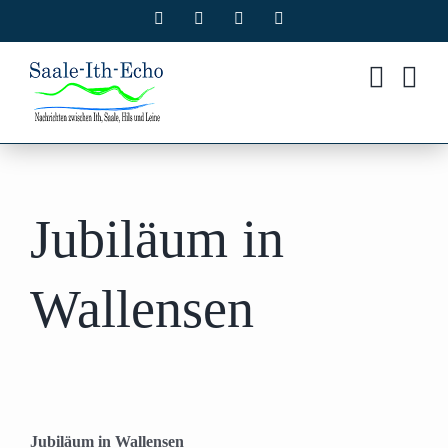
Zum
Facebook
X
Instagram
Pinterest
Inhalt
springen
Jubiläum in
Wallensen
Jubiläum in Wallensen