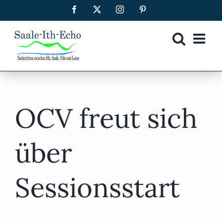
Zum
Facebook
X
Instagram
Pinterest
Inhalt
springen
OCV freut sich
über
Sessionsstart