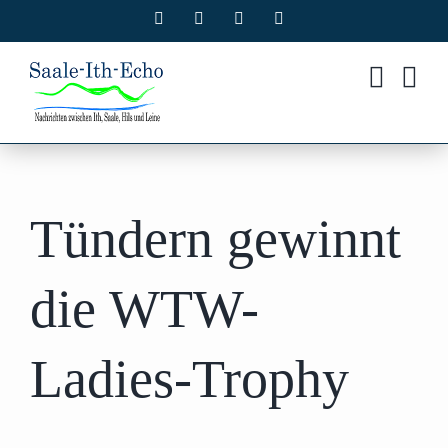
Zum
Facebook
X
Instagram
Pinterest
Inhalt
springen
Tündern gewinnt
die WTW-
Ladies-Trophy