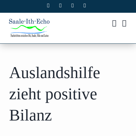
Zum
Facebook
X
Instagram
Pinterest
Inhalt
springen
Auslandshilfe
zieht positive
Bilanz