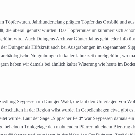
 um Töpferwaren. Jahrhundertelang prägten Töpfer das Ortsbild und au
lt, die überall genutzt wurden. Das Töpfermuseum kümmert sich schon 
 geführt wird. Auch Duingens Archivar Günter Jahns geht jeder Info üb
ar der Duinger als Hilfskraft auch bei Ausgrabungen im sogenannten S
n archäologische Notgrabungen in kalter Jahreszeit durchgeführt, wo 
gern haben wir damals bei ähnlich kalter Witterung wie heute im Boden
iedlung Seypessen im Duinger Wald, die laut den Unterlagen von Wolfs
re Ortschaften in der Region wüst wurde. In Capellenhagen etwa gibt 
itet wurde. Laut der Sage „Sippscher Feld“ war Seypessen damals ein 
age bei einem Trinkgelage den mahnenden Pfarrer mit einem Bierkrug d