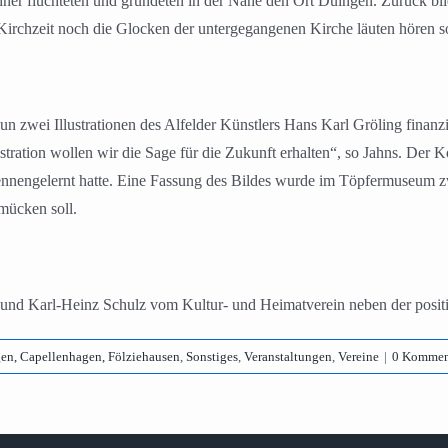
ner flüchteten und gründeten in der Nähe den Ort Duingen. Zurück bli
irchzeit noch die Glocken der untergegangenen Kirche läuten hören so
 zwei Illustrationen des Alfelder Künstlers Hans Karl Gröling finanzi
Illustration wollen wir die Sage für die Zukunft erhalten“, so Jahns. D
nnengelernt hatte. Eine Fassung des Bildes wurde im Töpfermuseum zw
mücken soll.
s und Karl-Heinz Schulz vom Kultur- und Heimatverein neben der posit
en, Capellenhagen, Fölziehausen
,
Sonstiges
,
Veranstaltungen
,
Vereine
|
0 Kommen