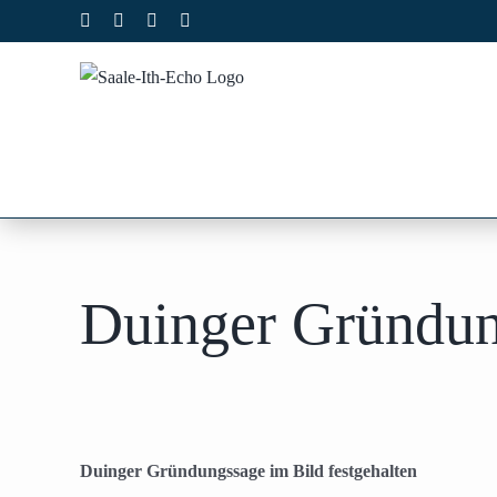
Zum
Facebook
X
Instagram
Pinterest
Inhalt
springen
Duinger Gründung
Duinger Gründungssage im Bild festgehalten