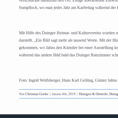
verschluckte daraufhin den Ort. Einige überlebende Einwoh
Sumpfloch, wo man jedes Jahr am Karfreitag während der K
Mit Hilfe des Duinger Heimat- und Kulturvereins wurden nun
darstellt. „Ein Bild sagt mehr als tausend Worte. Mit der 
gekommen, wo Jahns den Künstler bei einer Ausstellung ke
während das andere Bild bald das Duinger Ratszimmer sch
Foto: Ingrid Wolfsberger, Hans Karl Gröling, Günter Jahn
Von
Christian Goeke
|
Januar 4th, 2019
|
Duingen & Ortsteile
,
Duing