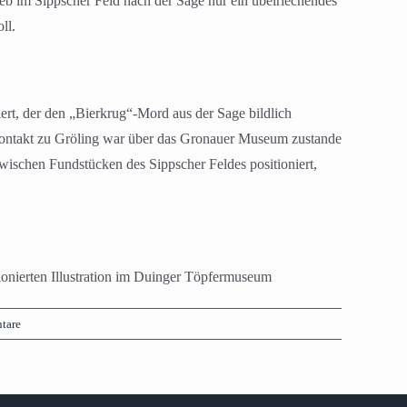
eb im Sippscher Feld nach der Sage nur ein übelriechendes
ll.
ert, der den „Bierkrug“-Mord aus der Sage bildlich
er Kontakt zu Gröling war über das Gronauer Museum zustande
ischen Fundstücken des Sippscher Feldes positioniert,
ionierten Illustration im Duinger Töpfermuseum
tare