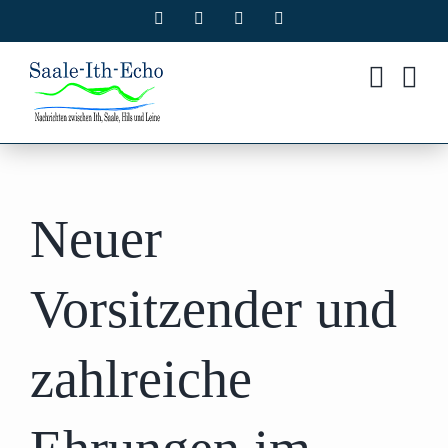
Zum
Facebook
X
Instagram
Pinterest
Inhalt
springen
Neuer
Vorsitzender und
zahlreiche