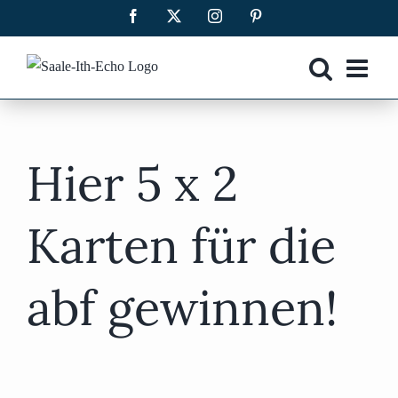
Zum
Facebook
X
Instagram
Pinterest
Inhalt
springen
Hier 5 x 2
Karten für die
abf gewinnen!