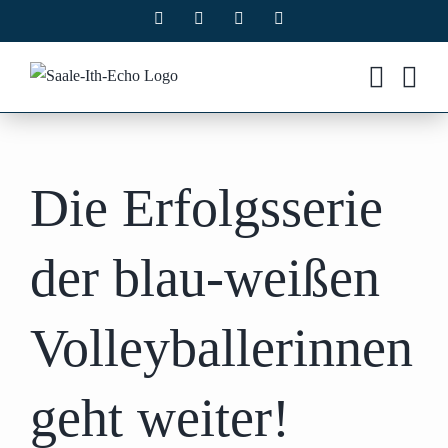
Zum
Facebook
X
Instagram
Pinterest
Inhalt
springen
Die Erfolgsserie
der blau-weißen
Volleyballerinnen
geht weiter!