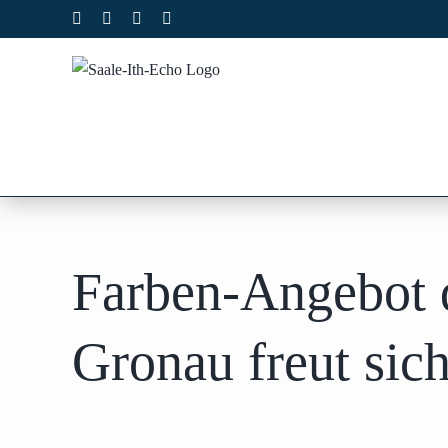
Zum
Facebook
X
Instagram
Pinterest
Inhalt
springen
Farben-Angebot 
Gronau freut sic