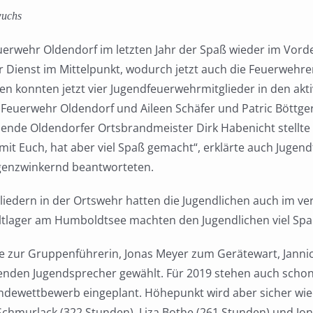
wuchs
euerwehr Oldendorf im letzten Jahr der Spaß wieder im Vor
r Dienst im Mittelpunkt, wodurch jetzt auch die Feuerwehre
en konnten jetzt vier Jugendfeuerwehrmitglieder in den a
 Feuerwehr Oldendorf und Aileen Schäfer und Patric Bött
ende Oldendorfer Ortsbrandmeister Dirk Habenicht stellt
t mit Euch, hat aber viel Spaß gemacht“, erklärte auch Jugen
 augenzwinkernd beantworteten.
dern in der Ortswehr hatten die Jugendlichen auch im verg
ltlager am Humboldtsee machten den Jugendlichen viel Sp
e zur Gruppenführerin, Jonas Meyer zum Gerätewart, Janni
enden Jugendsprecher gewählt. Für 2019 stehen auch schon 
indewettbewerb eingeplant. Höhepunkt wird aber sicher wie
 Schmurlack (322 Stunden), Liza Bothe (261 Stunden) und Jo