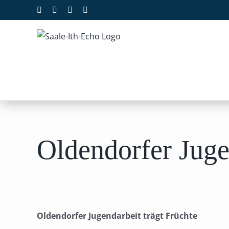
Zum
Facebook
X
Instagram
Pinterest
Inhalt
springen
Oldendorfer Juge
Oldendorfer Jugendarbeit trägt Früchte